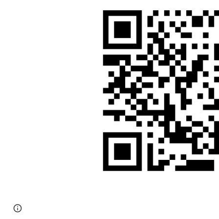
Page
Google Sites
Report abuse