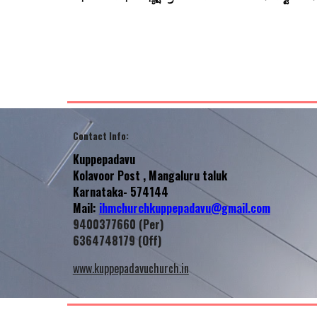
Contact Info
:
Kuppepadavu
Kolavoor
Post , Mangaluru taluk
Karnataka- 574144
Mail:
ihmchurchkuppepadavu@gmail.com
9400377660 (Per)
6364748179 (Off)
www.kuppepadavuchurch.in