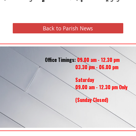
Back to Parish News
Office Timings:
09.00 am - 12.30 pm
03.30 pm - 06.00 pm
Saturday
09.00 am - 12.30 pm Only
(Sunday
Closed
)