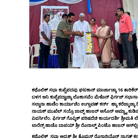
ಕಥೊಲಿಕ್ ಸಭಾ ಕುಪ್ಪೆಪದವು ಘಟಕಾನ್ ಮಾರ್ಚಾಚ್ಯಾ 16 ತಾರಿಕೆರ್ ಐಸಿ
ಬಳಗ ಆನಿ ಕುಪ್ಪೆಪದ್ವಾಚ್ಯಾ ಲೊಕಾಸವೆಂ ಮೆಳೊನ್‌ ಫಿರ್ಗಜ್‌ ಸಭಾಸಾಲ
ಸಲ್ಡಾನಾ ಹಾಣಿಂ‌ ಕಾರ್ಯಾಚೆಂ ಉಗ್ತಾವಣ್ ಕರ್ನ್ ಹ್ಯಾ ಕರೆಜ್ಮಾಚ್ಯಾ ದಿ
ನಾಯಕ್‌ ಮುಖೆಲ್‌ ಸಯ್ರೊ ಜಾವ್ನ್‌ ಹಾಜರ್‌ ಆಸೊನ್‌ ಆಮ್ಚ್ಯಾ ಕುಡಿಚೆ 
ವಿವರ್ಸಿಲೆಂ. ಫಿರ್ಗಜ್ ಗೊವ್ಳಿಕ್ ಪರಿಷದೆಚಿ ಕಾ‍ರ್ಯದರ್ಶಿ ಶ್ರೀಮತ
ಲಾರೆನ್ಸ್‌ ಹಾಚೊ ಬಾಪಯ್‌ ಶ್ರೀ ರೊನಾಲ್ಡ್‌ ಪಿಂಟೊ ಹಾಜರ್‌ ಆಸ್‌ಲ್ಲಿ
ಕಥೊಲಿಕ್ ಸಭಾ ಅಧ್ಯಕ್ಷ್ ಶ್ರೀ ತೊಮಸ್ ರೊಸಾರಿಯೊನ್‌ ಸ್ವಾಗತ್‌ ಕರ್ನ